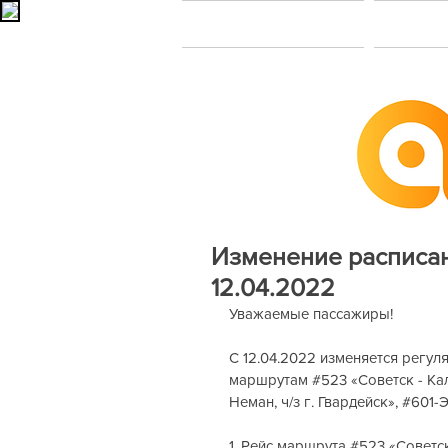
Главная
В
Изменение расписан
12.04.2022
Уважаемые пассажиры!
С 12.04.2022 изменяется регу
маршрутам 
#523
 «Советск - Ка
Неман, ч/з г. Гвардейск», 
#601
-
1. Рейс маршрута 
#523
 «Советс