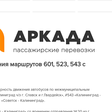
акансии
Услуги
Контакт
ия маршрутов 601, 523, 543 с
лярность движения автобусов по межмуниципальным 
линиград ч/з г. Славск и г.Гвардейск», 
#543
 «Калининград - 
Э «Советск - Калининград».
к - Калиниград» со временем отправления 14:20 из г. 