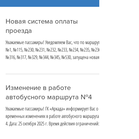
Новая система оплаты
проезда
Уважаемые пассажиры! Уведомляем Вас, что по маршрутам:
№1, №115, №230, №231, №232, №233, №234, №235, №236,
№316, №317, №329, №344, №345, №530, запущена новая
система оплаты проезда. Стоимость за все поездки,
совершенные по безналичному расчёту в течение одного
дня будут списываться в конце дня одной суммой. Таким
образом, информация о списании средств будет приходить
Изменение в работе
к Вам в виде СМС по факту списания средств. ПОЛЕЗНЫЕ
автобусного маршрута №4
ССЫЛКИ: Информация о новой системе - clck.ru/3PER4T
Уважаемые пассажиры! ГК «Аркада» информирует Вас о
Личны
временных изменениях в работе автобусного маршрута №
4. Дата: 25 октября 2025 г. Время действия ограничений: с