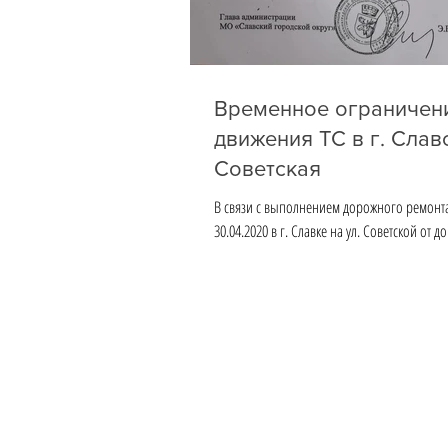
Временное ограничен
движения ТС в г. Славс
Советская
В связи с выполнением дорожного ремонта 
30.04.2020 в г. Славке на ул. Советской от 
№17 высадка пассажиров...