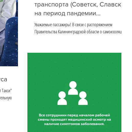
транспорта (Советск, Славск)
на период пандемии
короновируса
Уважаемые пассажиры! В связи с распоряжением
Правительства Калининградской области о самоизоляции,
мы вынуждены сократить количество...
уса
т Такси"
тельную