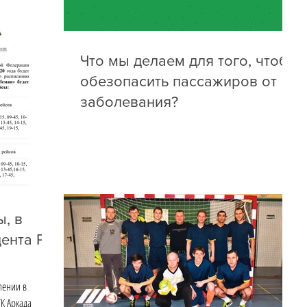
Что мы делаем для того, чтобы
обезопасить пассажиров от
заболевания?
, в
дента РФ
лении в
К Аркада