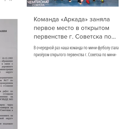
Команда «Аркада» заняла
первое место в открытом
первенстве г. Советска по
мини-футболу⚽
В очередной раз наша команда по мини-футболу стала
призёром открытого первенства г. Советска по мини-
футболу. Поздравляем с победой! ...