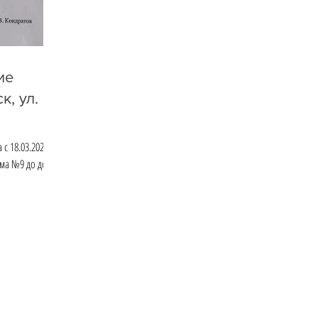
ие
к, ул.
с 18.03.2020 по
дома №9 до дома