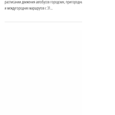
Уважаемые пассажиры, информируем об изменениях в
расписании движения автобусов городских, пригородных
и междугородних маршрутов с 31...