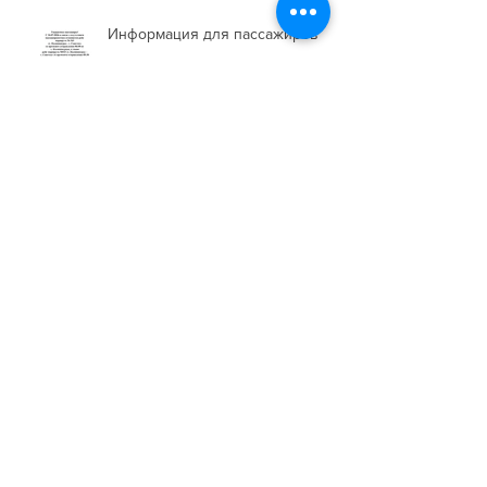
Недавние посты
Информация для пассажиров
Изменение в расписании на
День России
Внимание пассажиры!