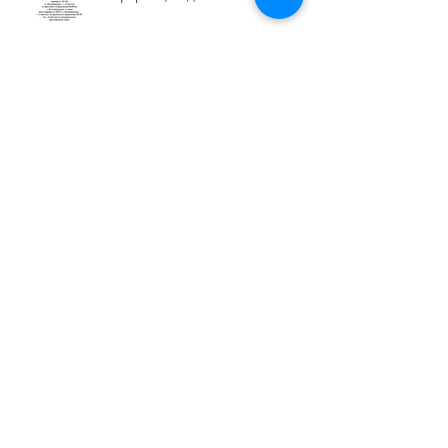
Информация для пассажиров
Изменение в расписании на
День России
Внимание пассажиры!
Уважаемые пассажиры!