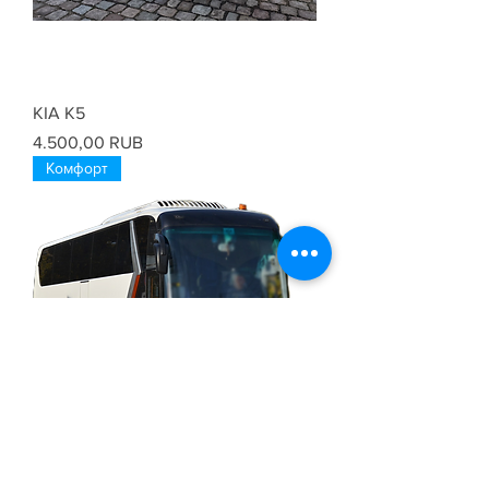
KIA K5
Цена
4.500,00 RUB
Комфорт
King Long XMQ6129Y