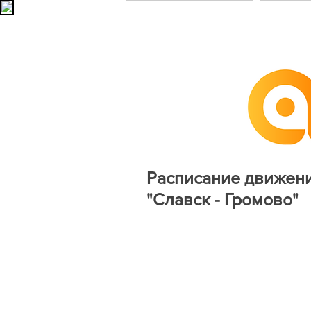
Главная
В
Расписание движен
"Славск - Громово"