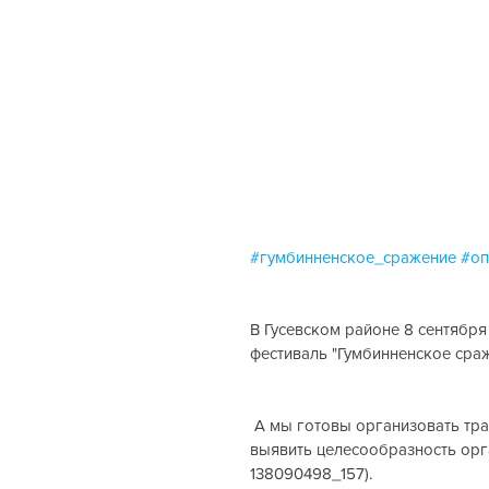
#гумбинненское_сражение
#оп
В Гусевском районе 8 сентября 
фестиваль "Гумбинненское сраж
 А мы готовы организовать трансфер для наших клиентов. Пройди опрос и помоги нам 
выявить целесообразность орга
138090498_157).