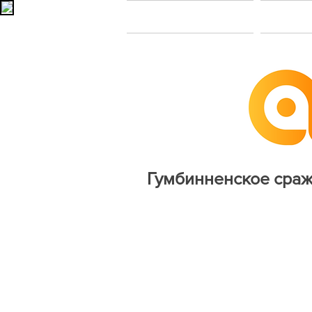
Главная
В
Гумбинненское сраж