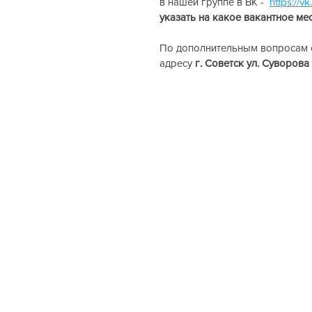
в нашей группе в ВК -  
https://
указать на какое вакантное ме
По дополнительным вопросам о
адресу
 г. Советск ул. Суворова