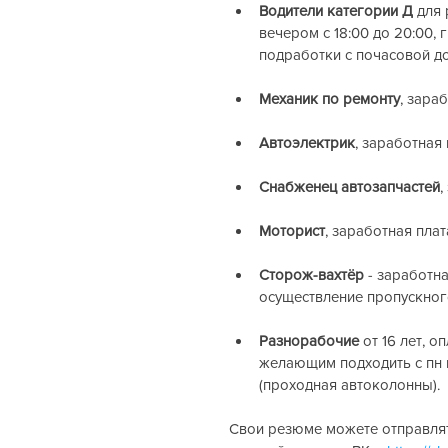
Водители категории Д
 для
вечером с 18:00 до 20:00, 
подработки с почасовой д
Механик по ремонту
, зара
Автоэлектрик
, заработная 
Снабженец автозапчастей
,
Моторист
, заработная плат
Сторож-вахтёр
 - заработна
осуществление пропускного
Разнорабочие
 от 16 лет, 
желающим подходить с пн по 
(проходная автоколонны).
Свои резюме можете отправлять