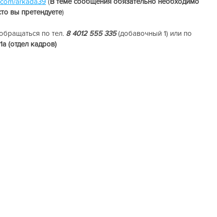
vk.com/arkada39
 (
В теме сообщения обязательно необходимо 
сто вы претендуете
) 
бращаться по тел. 
8 4012 555 335 
(добавочный 1) или по 
 1а (отдел кадров)